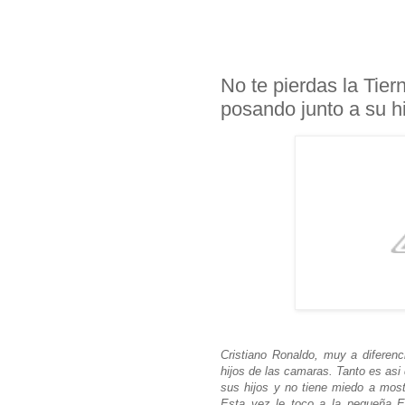
No te pierdas la Tier
posando junto a su hi
Cristiano Ronaldo, muy a diferen
hijos de las camaras. Tanto es asi
sus hijos y no tiene miedo a mos
Esta vez le toco a la pequeña 