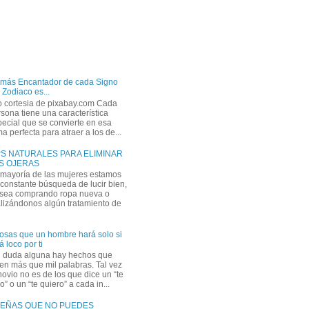
 más Encantador de cada Signo
 Zodiaco es...
o cortesia de pixabay.com Cada
sona tiene una característica
ecial que se convierte en esa
a perfecta para atraer a los de...
PS NATURALES PARA ELIMINAR
S OJERAS
 mayoría de las mujeres estamos
constante búsqueda de lucir bien,
 sea comprando ropa nueva o
lizándonos algún tratamiento de
osas que un hombre hará solo si
á loco por ti
n duda alguna hay hechos que
en más que mil palabras. Tal vez
novio no es de los que dice un “te
” o un “te quiero” a cada in...
EÑAS QUE NO PUEDES