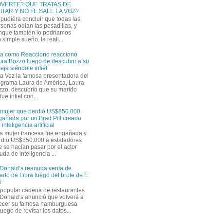
VERTE? QUE TRATAS DE
ITAR Y NO TE SALE LA VOZ?
pudiéra concluir que todas las
sonas odian las pesadillas, y
nque también lo podríamos
simple sueño, la reali...
ra como Reacciono reaccionó
ra Bozzo luego de descubrir a su
eja siéndole infiel
a Vez la famosa presentadora del
ograma Laura de América, Laura
zzo, descubrió que su marido
ue infiel con...
 mujer que perdió US$850.000
gañada por un Brad Pitt creado
 inteligencia artificial
a mujer francesa fue engañada y
s dio US$850.000 a estafadores
 se hacían pasar por el actor
uda de inteligencia ...
Donald’s reanuda venta de
rto de Libra luego del brote de E.
i
 popular cadena de restaurantes
Donald’s anunció que volverá a
recer su famosa hamburguesa
uego de revisar los datos...