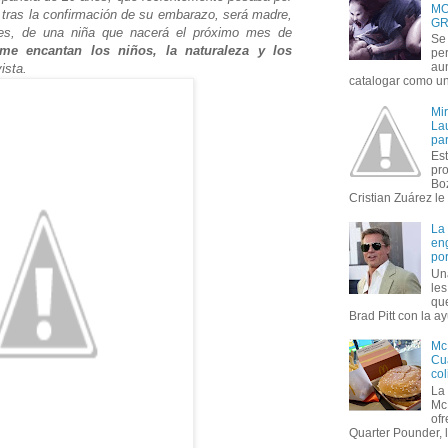
MO
 tras la confirmación de su embarazo, será madre,
GR
es, de una niña que nacerá el próximo mes de
Se 
me encantan los niños, la naturaleza y los
per
au
vista.
catalogar como un 
Mi
Lau
par
Est
pr
Bo
Cristian Zuárez le f
La
en
por
Un
le
que
Brad Pitt con la ay
Mc
Cua
col
La
Mc
of
Quarter Pounder, l