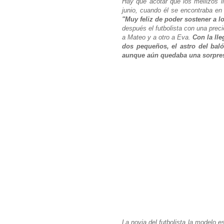
Hay que acotar que los mellizos l
junio, cuando él se encontraba en
"Muy feliz de poder sostener a 
después el futbolista con una prec
a Mateo y a otro a Eva.
Con la ll
dos pequeños, el astro del bal
aunque aún quedaba una sorpre
La novia del futbolista la modelo 