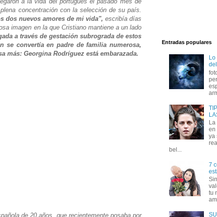
legaron a la vida del portugués el pasado mes de
 plena concentración con la selección de su país.
los dos nuevos amores de mi vida",
escribía días
iosa imagen en la que Cristiano mantiene a un lado
egada a través de gestación subrograda de estos
Entradas populares
ón se convertía en padre de familia numerosa,
sa más: Georgina Rodríguez está embarazada.
Lo
del
fot
per
esp
arm
TI
LA
La
en 
ya
rea
bel...
7 c
est
Si
val
tu 
amo
SU
española de 20 años, que recientemente posaba por