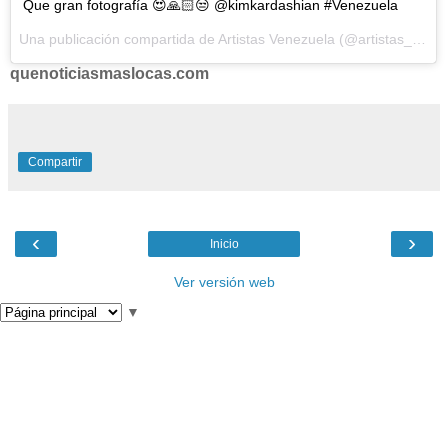
Que gran fotografía 😍🙏🏻😒 @kimkardashian #Venezuela
Una publicación compartida de Artistas Venezuela (@artistas_vnzla) el
quenoticiasmaslocas.com
Compartir
‹
›
Inicio
Ver versión web
▼