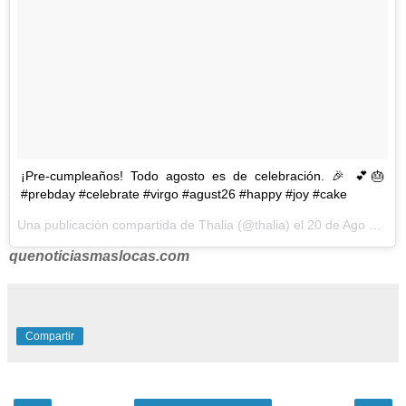
¡Pre-cumpleaños! Todo agosto es de celebración. 🎉 💕🎂
#prebday #celebrate #virgo #agust26 #happy #joy #cake
Una publicación compartida de Thalia (@thalia) el
20 de Ago de 2017 a la(s) 12:48 PDT
quenoticiasmaslocas.com
Compartir