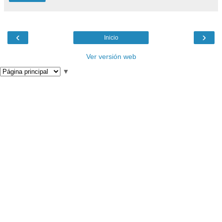
‹
›
Inicio
Ver versión web
▼