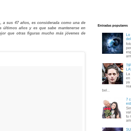
, a sus 47 años, es considerada como una de
Entradas populares
os últimos años y es que sabe mantenerse en
jor que otras figuras mucho más jóvenes de
Lo
del
fot
per
esp
arm
TI
LA
La
en 
ya
rea
bel...
7 c
est
Si
val
tu 
amo
SU