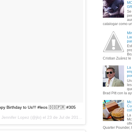
MO
GR
Se 
per
au
catalogar como un 
Mi
Lau
par
Est
pr
Bo
Cristian Zuárez le f
La
en
por
Un
le
que
Brad Pitt con la ay
Mc
Cua
Birthday to Us!!! #leos 🇩🇴🇵🇷 #305
col
La
 Jennifer Lopez (@jlo) el
23 de Jul de 2017 a la(s) 3:01 PDT
Mc
of
Quarter Pounder, l