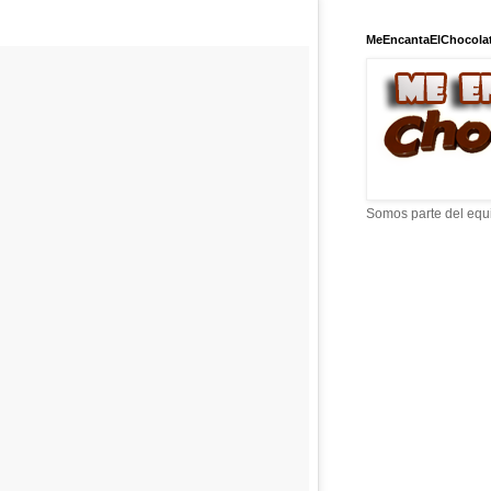
MeEncantaElChocola
Somos parte del equ