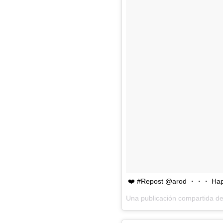
❤️ #Repost @arod ・・・ Happy 
Una publicación compartida de