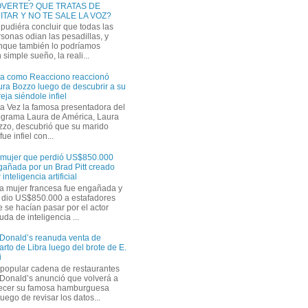
VERTE? QUE TRATAS DE
ITAR Y NO TE SALE LA VOZ?
pudiéra concluir que todas las
sonas odian las pesadillas, y
nque también lo podríamos
simple sueño, la reali...
ra como Reacciono reaccionó
ra Bozzo luego de descubrir a su
eja siéndole infiel
a Vez la famosa presentadora del
ograma Laura de América, Laura
zzo, descubrió que su marido
ue infiel con...
 mujer que perdió US$850.000
gañada por un Brad Pitt creado
 inteligencia artificial
a mujer francesa fue engañada y
s dio US$850.000 a estafadores
 se hacían pasar por el actor
uda de inteligencia ...
Donald’s reanuda venta de
rto de Libra luego del brote de E.
i
 popular cadena de restaurantes
Donald’s anunció que volverá a
recer su famosa hamburguesa
uego de revisar los datos...