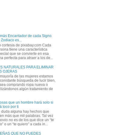
 más Encantador de cada Signo
 Zodiaco es...
o cortesia de pixabay.com Cada
sona tiene una característica
ecial que se convierte en esa
a perfecta para atraer a los de...
PS NATURALES PARA ELIMINAR
S OJERAS
 mayoría de las mujeres estamos
constante búsqueda de lucir bien,
 sea comprando ropa nueva o
lizándonos algún tratamiento de
osas que un hombre hará solo si
á loco por ti
n duda alguna hay hechos que
en más que mil palabras. Tal vez
novio no es de los que dice un “te
” o un “te quiero” a cada in...
EÑAS QUE NO PUEDES