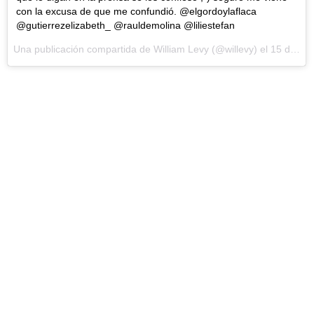
con la excusa de que me confundió. @elgordoylaflaca
@gutierrezelizabeth_ @rauldemolina @liliestefan
Una publicación compartida de William Levy (@willevy) el
15 de Jun de 2017 a la(s) 8:37 PDT