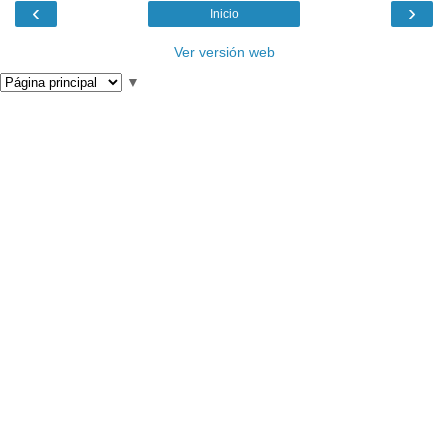
‹
›
Inicio
Ver versión web
▼