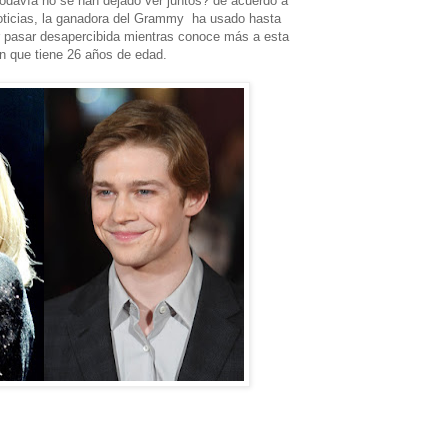
 todavía no se han dejado ver juntos? de acuerdo a
noticias, la ganadora del Grammy ha usado hasta
r pasar desapercibida mientras conoce más a esta
ón que tiene 26 años de edad.