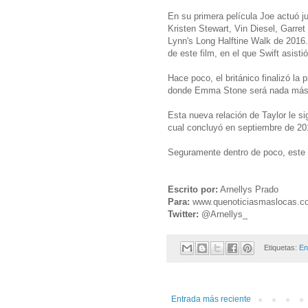
En su primera película Joe actuó j
Kristen Stewart, Vin Diesel, Garret
Lynn's Long Halftine Walk de 2016
de este film, en el que Swift asist
Hace poco, el británico finalizó la
donde Emma Stone será nada más 
Esta nueva relación de Taylor le s
cual concluyó en septiembre de 20
Seguramente dentro de poco, este p
Escrito por:
Arnellys Prado
Para:
www.quenoticiasmaslocas.c
Twitter:
@Arnellys_
Etiquetas:
En
Entrada más reciente