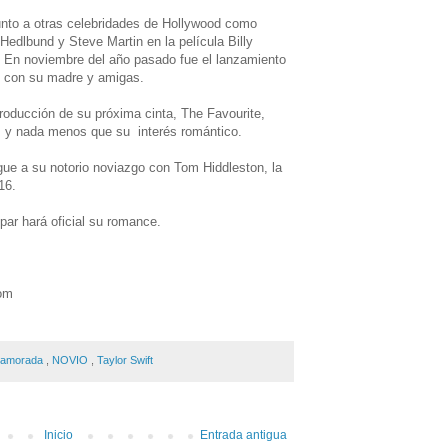
unto a otras celebridades de Hollywood como
 Hedlbund y Steve Martin en la película Billy
. En noviembre del año pasado fue el lanzamiento
ió con su madre y amigas.
 producción de su próxima cinta, The Favourite,
y nada menos que su interés romántico.
igue a su notorio noviazgo con Tom Hiddleston, la
16.
ar hará oficial su romance.
om
amorada
,
NOVIO
,
Taylor Swift
Inicio
Entrada antigua