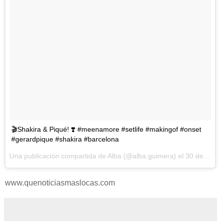
🎬Shakira & Piqué! ❣️ #meenamore #setlife #makingof #onset
#gerardpique #shakira #barcelona
Una publicación compartida de Alba (@alba.guimera) el
30 de Abr de 2017 a la(s) 1:50 PDT
www.quenoticiasmaslocas.com