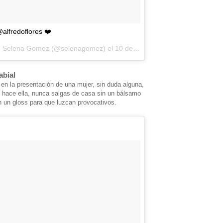
@alfredoflores ❤️
de Selena Gomez (@selenagomez) el
10 de May de 2016 a la(s) 12:01 PDT
abial
en la presentación de una mujer, sin duda alguna,
lo hace ella, nunca salgas de casa sin un bálsamo
 un gloss para que luzcan provocativos.