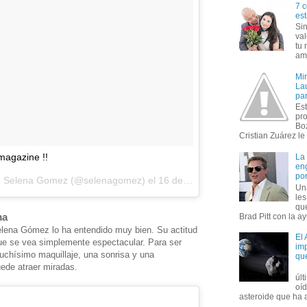
7 c
est
Si
val
tu 
amo
Mi
Lau
par
Est
pr
Bo
Cristian Zuárez le f
agazine !!
La
en
por
de Selena Gomez (@selenagomez) el
16 de Mar de 2017 a la(s) 8:56 PDT
Un
le
que
ma
Brad Pitt con la ay
elena Gómez lo ha entendido muy bien. Su actitud
El
ue se vea simplemente espectacular. Para ser
imp
uchísimo maquillaje, una sonrisa y una
qu
uede atraer miradas.
úl
oí
asteroide que ha ac