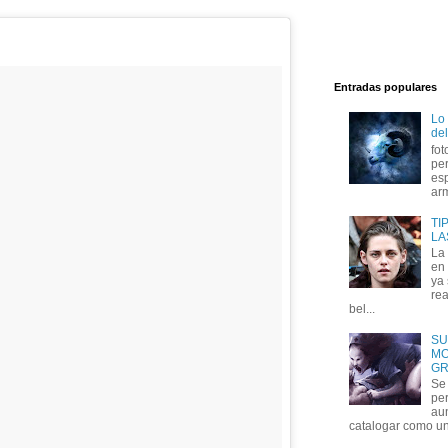
Entradas populares
Lo
del
fot
per
esp
arm
TI
LA
La
en 
ya
rea
bel...
SU
MO
GR
Se 
per
au
catalogar como un 