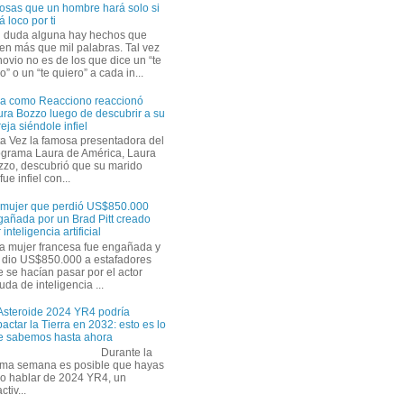
osas que un hombre hará solo si
á loco por ti
n duda alguna hay hechos que
en más que mil palabras. Tal vez
novio no es de los que dice un “te
” o un “te quiero” a cada in...
ra como Reacciono reaccionó
ra Bozzo luego de descubrir a su
eja siéndole infiel
a Vez la famosa presentadora del
ograma Laura de América, Laura
zzo, descubrió que su marido
ue infiel con...
 mujer que perdió US$850.000
gañada por un Brad Pitt creado
 inteligencia artificial
a mujer francesa fue engañada y
s dio US$850.000 a estafadores
 se hacían pasar por el actor
uda de inteligencia ...
 Asteroide 2024 YR4 podría
actar la Tierra en 2032: esto es lo
e sabemos hasta ahora
Durante la
tima semana es posible que hayas
do hablar de 2024 YR4, un
tiv...