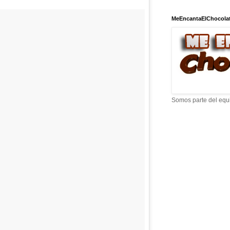
MeEncantaElChocola
Somos parte del equ