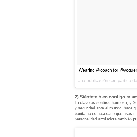
Wearing @coach for @voguem
Una publicación compartida 
2) Siéntete bien contigo mis
La clave es sentirse hermosa, y S
y seguridad ante el mundo, hace q
bonita no es necesario que uses m
personalidad arrolladora también p