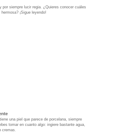
y por siempre lucir regia. ¿Quieres conocer cuáles
 hermosa? ¡Sigue leyendo!
ente
 tiene una piel que parece de porcelana, siempre
debes tomar en cuanto algo: ingiere bastante agua,
n cremas.