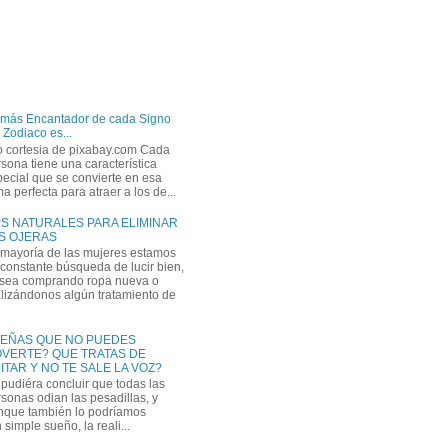
 más Encantador de cada Signo
 Zodiaco es...
o cortesia de pixabay.com Cada
sona tiene una característica
ecial que se convierte en esa
a perfecta para atraer a los de...
PS NATURALES PARA ELIMINAR
S OJERAS
 mayoría de las mujeres estamos
constante búsqueda de lucir bien,
 sea comprando ropa nueva o
lizándonos algún tratamiento de
EÑAS QUE NO PUEDES
VERTE? QUE TRATAS DE
ITAR Y NO TE SALE LA VOZ?
pudiéra concluir que todas las
sonas odian las pesadillas, y
nque también lo podríamos
simple sueño, la reali...