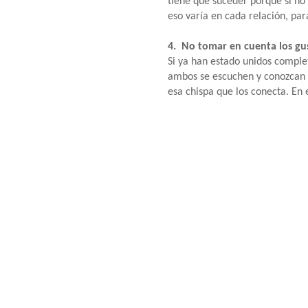
tiene que suceder porque si no 
eso varía en cada relación, pa
4. No tomar en cuenta los gus
Si ya han estado unidos comple
ambos se escuchen y conozcan l
esa chispa que los conecta. En 