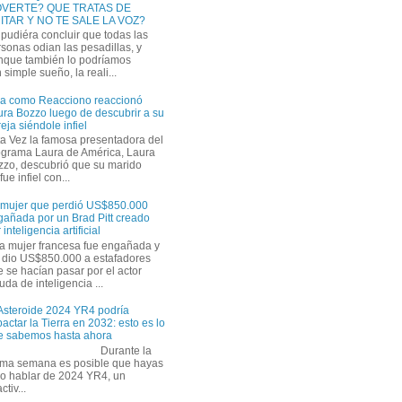
VERTE? QUE TRATAS DE
ITAR Y NO TE SALE LA VOZ?
pudiéra concluir que todas las
sonas odian las pesadillas, y
nque también lo podríamos
simple sueño, la reali...
ra como Reacciono reaccionó
ra Bozzo luego de descubrir a su
eja siéndole infiel
a Vez la famosa presentadora del
ograma Laura de América, Laura
zzo, descubrió que su marido
ue infiel con...
 mujer que perdió US$850.000
gañada por un Brad Pitt creado
 inteligencia artificial
a mujer francesa fue engañada y
s dio US$850.000 a estafadores
 se hacían pasar por el actor
uda de inteligencia ...
 Asteroide 2024 YR4 podría
actar la Tierra en 2032: esto es lo
e sabemos hasta ahora
Durante la
tima semana es posible que hayas
do hablar de 2024 YR4, un
tiv...