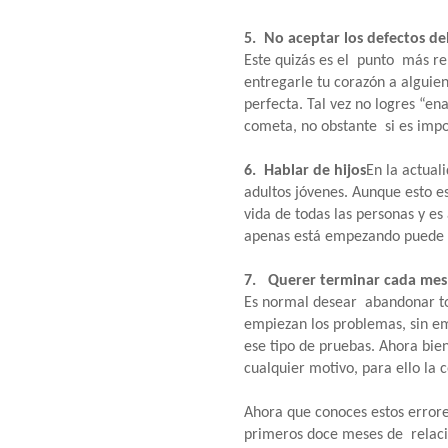
5. No aceptar los defectos de
Este quizás es el punto más re
entregarle tu corazón a alguie
perfecta. Tal vez no logres “en
cometa, no obstante si es impo
6. Hablar de hijos
En la actual
adultos jóvenes. Aunque esto es
vida de todas las personas y es
apenas está empezando puede q
7. Querer terminar cada mes
Es normal desear abandonar to
empiezan los problemas, sin e
ese tipo de pruebas. Ahora bien
cualquier motivo, para ello la 
Ahora que conoces estos error
primeros doce meses de relació