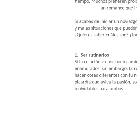
tiempo. Muchos prefieren prolo
un romance que i
Si acabas de iniciar un noviazg
y malas situaciones que pueden 
¿Quieres saber cuáles son? ¡T
1. Ser rutinarios
Si la relación va por buen cam
enamorados, sin embargo, la rut
hacer cosas diferentes con tu n
picardía que aviva la pasión, s
inolvidables para ambos.