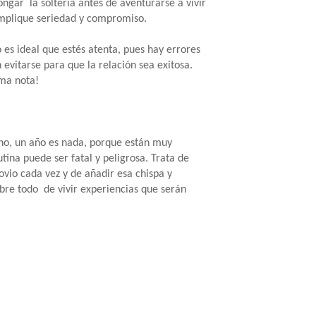
ngar la soltería antes de aventurarse a vivir
mplique seriedad y compromiso.
o es ideal que estés atenta, pues hay errores
evitarse para que la relación sea exitosa.
oma nota!
ino, un año es nada, porque están muy
ina puede ser fatal y peligrosa. Trata de
ovio cada vez y de añadir esa chispa y
obre todo de vivir experiencias que serán