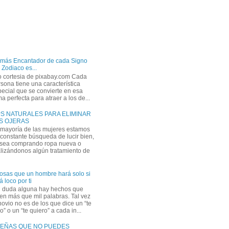
 más Encantador de cada Signo
 Zodiaco es...
o cortesia de pixabay.com Cada
sona tiene una característica
ecial que se convierte en esa
a perfecta para atraer a los de...
PS NATURALES PARA ELIMINAR
S OJERAS
 mayoría de las mujeres estamos
constante búsqueda de lucir bien,
 sea comprando ropa nueva o
lizándonos algún tratamiento de
osas que un hombre hará solo si
á loco por ti
n duda alguna hay hechos que
en más que mil palabras. Tal vez
novio no es de los que dice un “te
” o un “te quiero” a cada in...
EÑAS QUE NO PUEDES