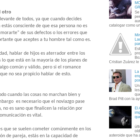
MO
GR
l otro
Se 
per
levante de todos, ya que cuando decides
au
catalogar como un 
n estás consciente de que esa persona no es
amorarte” de sus defectos o los errores que
Mi
rtante que aceptes a tu hombre tal como es.
Lau
par
Est
idad, hablar de hijos es aterrador entre los
pr
Bo
 lo que está en la mayoría de los planes de
Cristian Zuárez le f
 algo común y válido, pero si el romance
La
ue no sea propicio hablar de esto.
en
por
Un
le
que
do cuando las cosas no marchan bien y
Brad Pitt con la ay
mbargo es necesario que el noviazgo pase
, no es sano que finalicen la relación por
El
imp
comunicación es vital.
qu
úl
es que se suelen cometer comúnmente en los
oí
asteroide que ha ac
n de pareja, estás en la capacidad de