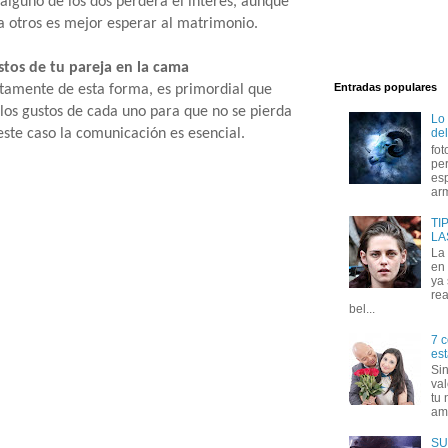
alguno de los dos perderá el interés, aunque
ra otros es mejor esperar al matrimonio.
tos de tu pareja en la cama
Entradas populares
tamente de esta forma, es primordial que
os gustos de cada uno para que no se pierda
Lo
este caso la comunicación es esencial.
del
fot
per
esp
arm
TI
LA
La
en 
ya
rea
bel...
7 c
est
Si
val
tu 
amo
SU