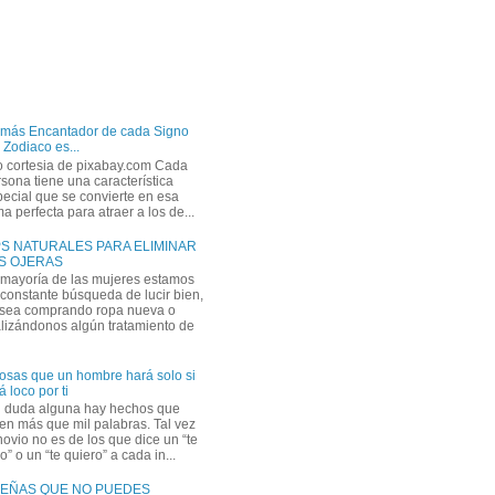
 más Encantador de cada Signo
 Zodiaco es...
o cortesia de pixabay.com Cada
sona tiene una característica
ecial que se convierte en esa
a perfecta para atraer a los de...
PS NATURALES PARA ELIMINAR
S OJERAS
 mayoría de las mujeres estamos
constante búsqueda de lucir bien,
 sea comprando ropa nueva o
lizándonos algún tratamiento de
osas que un hombre hará solo si
á loco por ti
n duda alguna hay hechos que
en más que mil palabras. Tal vez
novio no es de los que dice un “te
” o un “te quiero” a cada in...
EÑAS QUE NO PUEDES