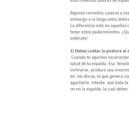
esos molestos dolores de espal
Algunos remedios caseros y masa
embargo a la larga estos dolor
La diferencia está en aquellas 
tener estos padecimientos. ¿Qu
entérate!
1) Debes cuidar la postura al
Cuando te agachas incorrecta
salud de tu espalda. Esa tensió
inclinarse, produce una enorme
en los discos, lo que genera co
agacharte intenta que toda la f
no en la espalda, la cual debe