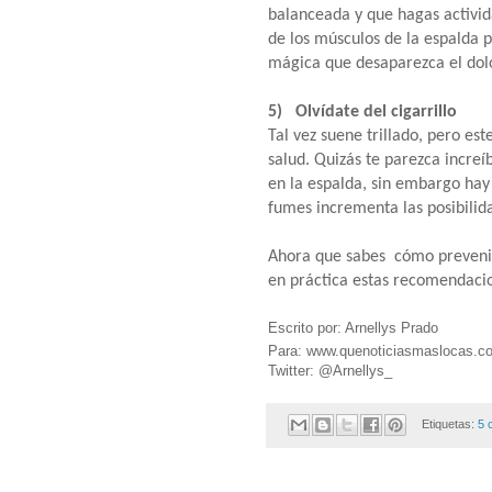
balanceada y que hagas activida
de los músculos de la espalda 
mágica que desaparezca el dol
5) Olvídate del cigarrillo
Tal vez suene trillado, pero es
salud. Quizás te parezca increí
en la espalda, sin embargo hay
fumes incrementa las posibilid
Ahora que sabes cómo prevenir
en práctica estas recomendaci
Escrito por: Arnellys Prado
Para: www.quenoticiasmaslocas.
Twitter: @Arnellys_
Etiquetas:
5 