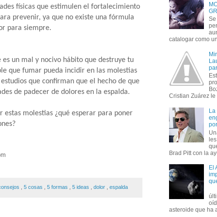
MO
des físicas que estimulen el fortalecimiento
GR
para prevenir, ya que no existe una fórmula
Se 
per
or para siempre.
au
catalogar como un 
Mi
te es un mal y nocivo hábito que destruye tu
Lau
par
ble que fumar pueda incidir en las molestias
Est
 estudios que confirman que el hecho de que
pr
Bo
ades de padecer de dolores en la espalda.
Cristian Zuárez le f
La
 estas molestias ¿qué esperar para poner
en
ones?
por
Un
le
que
Brad Pitt con la ay
com
El
imp
qu
consejos
,
5 cosas
,
5 formas
,
5 ideas
,
dolor
,
espalda
úl
oí
asteroide que ha ac