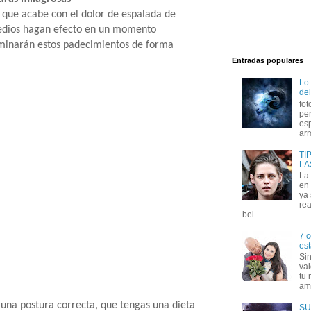
 que acabe con el dolor de espalada de
edios hagan efecto en un momento
iminarán estos padecimientos de forma
Entradas populares
Lo
del
fot
per
esp
arm
TI
LA
La
en 
ya
rea
bel...
7 c
est
Si
val
tu 
amo
una postura correcta, que tengas una dieta
SU