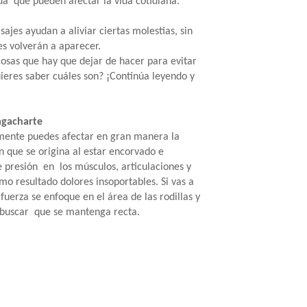
da que pueden afectar la vida cotidiana.
jes ayudan a aliviar ciertas molestias, sin
es volverán a aparecer.
cosas que hay que dejar de hacer para evitar
ieres saber cuáles son? ¡Continúa leyendo y
 agacharte
mente puedes afectar en gran manera la
n que se origina al estar encorvado e
 presión en los músculos, articulaciones y
mo resultado dolores insoportables. Si vas a
uerza se enfoque en el área de las rodillas y
s buscar que se mantenga recta.