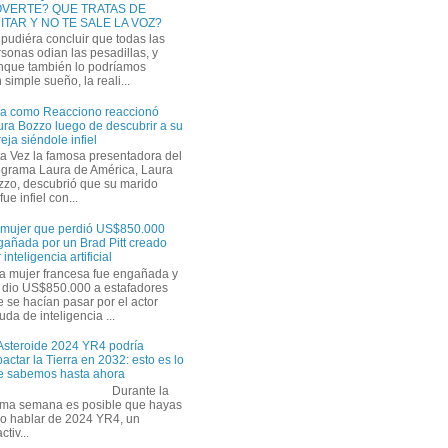
VERTE? QUE TRATAS DE
ITAR Y NO TE SALE LA VOZ?
pudiéra concluir que todas las
sonas odian las pesadillas, y
nque también lo podríamos
simple sueño, la reali...
ra como Reacciono reaccionó
ra Bozzo luego de descubrir a su
eja siéndole infiel
a Vez la famosa presentadora del
ograma Laura de América, Laura
zzo, descubrió que su marido
ue infiel con...
 mujer que perdió US$850.000
gañada por un Brad Pitt creado
 inteligencia artificial
a mujer francesa fue engañada y
s dio US$850.000 a estafadores
 se hacían pasar por el actor
uda de inteligencia ...
 Asteroide 2024 YR4 podría
actar la Tierra en 2032: esto es lo
e sabemos hasta ahora
Durante la
tima semana es posible que hayas
do hablar de 2024 YR4, un
tiv...