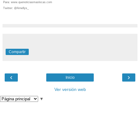
Para: www.quenoticiasmaslocas.com
Twitter: @Arnellys_
Compartir
‹
›
Inicio
Ver versión web
▼