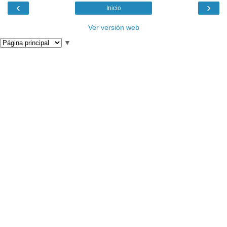
‹
›
Inicio
Ver versión web
▼