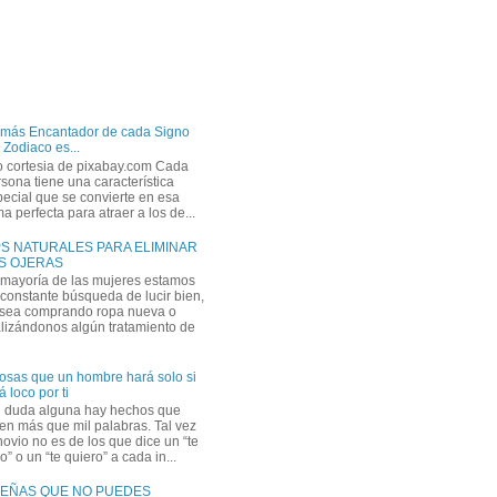
 más Encantador de cada Signo
 Zodiaco es...
o cortesia de pixabay.com Cada
sona tiene una característica
ecial que se convierte en esa
a perfecta para atraer a los de...
PS NATURALES PARA ELIMINAR
S OJERAS
 mayoría de las mujeres estamos
constante búsqueda de lucir bien,
 sea comprando ropa nueva o
lizándonos algún tratamiento de
osas que un hombre hará solo si
á loco por ti
n duda alguna hay hechos que
en más que mil palabras. Tal vez
novio no es de los que dice un “te
” o un “te quiero” a cada in...
EÑAS QUE NO PUEDES