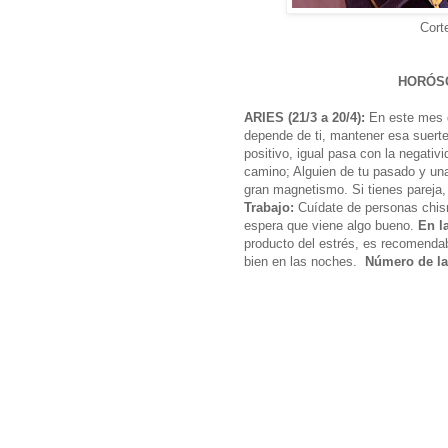
Cort
HORÓS
ARIES (21/3 a 20/4):
En este mes d
depende de ti, mantener esa suerte
positivo, igual pasa con la negativ
camino; Alguien de tu pasado y una
gran magnetismo. Si tienes pareja,
Trabajo:
Cuídate de personas chism
espera que viene algo bueno.
En l
producto del estrés, es recomendab
bien en las noches.
Número de la 