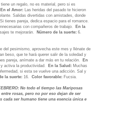
tiene un regalo, no es material, pero si es
.
En el Amor:
Las heridas del pasado te hicieron
elante. Salidas divertidas con amistades, donde
i tienes pareja, dedica espacio para el romance.
 innecesarias con compañeros de trabajo.
En la
sajes te mejorarán.
Número de la suerte:
6.
ate del pesimismo, aprovecha este mes y llénate de
an beso, que te hará querer salir de la soledad y
es pareja, anímate a dar más en tu relación.
En
y activa la productividad.
En la Salud:
Muchas
nfermedad, si esta se vuelve una adicción. Sal y
e la suerte:
16.
Color favorable:
Fucsia.
 FEBRERO: No todo el tiempo las Mariposas
n entre rosas, pero no por eso dejan de ser
es cada ser humano tiene una esencia única e