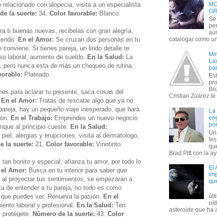
 relacionado con alopecia, visita a un especialista
MO
GR
e la suerte:
34.
Color favorable:
Blanco.
Se 
per
ra ti buenas nuevas, recibelas con gran alegría,
au
ciendo.
En el Amor:
Se cruzan dos personas en tu
catalogar como un 
 conviene. Si tienes pareja, un lindo detalle te
Mi
o laboral, aumento de sueldo.
En la Salud:
La
Lau
, pero nunca esta de más un chequeo de rutina.
par
vorable:
Plateado.
Est
pr
Bo
es para aclarar tu presente, saca cosas del
Cristian Zuárez le f
.
En el Amor:
Tratas de rescatar algo que ya no
 pareja, hay un pequeño viaje inesperado, que hará
La
ión.
En el Trabajo:
Emprendes un nuevo negocio
en
por
nque al principio cueste.
En la Salud:
Un
piel, alergias y erupciones, visita al dermatologo,
le
 la suerte:
21.
Color favorable:
Vinotinto.
que
Brad Pitt con la ay
an bonito y especial, afianza tu amor, por todo lo
El
 el Amor:
Busca en tu interior para saber que
imp
 al proyectar tus sentimientos, se empezarán a
qu
rata de entender a tu pareja, no todo es como
o que puedes ver. Renueva la pasión.
En el
úl
oí
ento laboral y profesional.
En la Salud:
Ten
asteroide que ha ac
, protégete.
Número de la suerte:
43.
Color