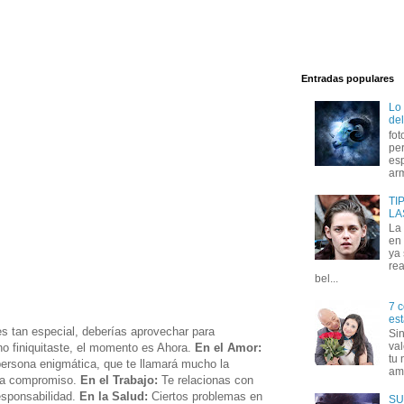
Entradas populares
Lo
del
fot
per
esp
arm
TI
LA
La
en 
ya
rea
bel...
7 c
est
 tan especial, deberías aprovechar para
Si
val
o finiquitaste, el momento es Ahora.
En el Amor:
tu 
ersona enigmática, que te llamará mucho la
amo
nza compromiso.
En el Trabajo:
Te relacionas con
esponsabilidad.
En la Salud:
Ciertos problemas en
SU