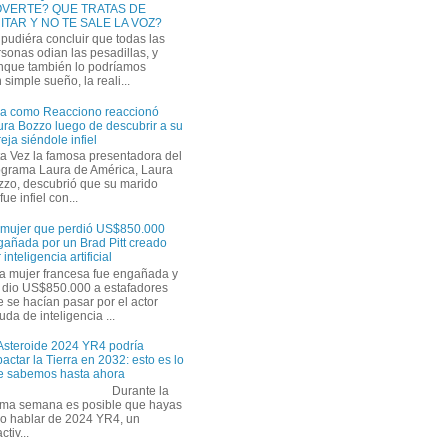
VERTE? QUE TRATAS DE
ITAR Y NO TE SALE LA VOZ?
pudiéra concluir que todas las
sonas odian las pesadillas, y
nque también lo podríamos
simple sueño, la reali...
ra como Reacciono reaccionó
ra Bozzo luego de descubrir a su
eja siéndole infiel
a Vez la famosa presentadora del
ograma Laura de América, Laura
zzo, descubrió que su marido
ue infiel con...
 mujer que perdió US$850.000
gañada por un Brad Pitt creado
 inteligencia artificial
a mujer francesa fue engañada y
s dio US$850.000 a estafadores
 se hacían pasar por el actor
uda de inteligencia ...
 Asteroide 2024 YR4 podría
actar la Tierra en 2032: esto es lo
e sabemos hasta ahora
Durante la
tima semana es posible que hayas
do hablar de 2024 YR4, un
tiv...