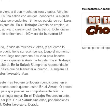
MeEncantaElChocola
o viene a ti con mucha dulzura y sabor. Abre los
En una salida con amigos, conocerás a alguien
ias sorprendentes. Si tienes pareja, se ven lazos
 expresión.
En el Trabajo:
Cambio de empleo, o
 activa tu creatividad.
En la Salud:
Dolencia en
os de estiramiento.
Número de la suerte:
65.
rio, la vida da muchas vueltas, y así como lo
Somos parte del equ
lo bueno tiene su recompensa. Llego el momento
mor:
Llega una persona a tu vida para hacerte
s cuenta que es el Amor de tu vida.
En el Trabajo:
laboral.
En la Salud:
Siempre es recomendable
 física que de bienestar al cuerpo. Te sugiero El
olor favorable:
Azul.
ste mes Febrero te lloverán bendiciones, en el
ionarte donde quieres estar.
En el Amor:
O corres
 para que puedas se completamente feliz. Si
 un lugar mejor.
En el Trabajo:
Reconocimiento,
ser jefe.
En la Salud:
Ansiedad, por emociones
9.
Color favorable:
Dorado.