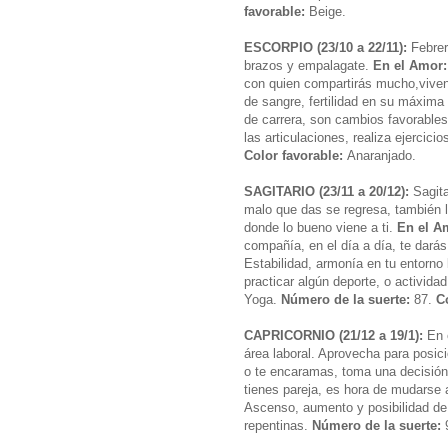
favorable:
Beige.
ESCORPIO (23/10 a 22/11):
Febrer
brazos y empalagate.
En el Amor:
con quien compartirás mucho,vivenc
de sangre, fertilidad en su máxima
de carrera, son cambios favorables,
las articulaciones, realiza ejercici
Color favorable:
Anaranjado.
SAGITARIO (23/11 a 20/12):
Sagita
malo que das se regresa, también 
donde lo bueno viene a ti.
En el A
compañía, en el día a día, te dará
Estabilidad, armonía en tu entorno 
practicar algún deporte, o actividad
Yoga.
Número de la suerte:
87.
C
CAPRICORNIO (21/12 a 19/1):
En e
área laboral. Aprovecha para posic
o te encaramas, toma una decisión
tienes pareja, es hora de mudarse a
Ascenso, aumento y posibilidad de 
repentinas.
Número de la suerte: