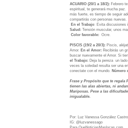
ACUARIO (20/1 a 18/2):
Febrero te 
espiritual, te generará mucha paz
más fuerte, es tiempo de seguir ad
compartirás con personas nuevas. S
En el Trabajo
: Evita discusiones
Salud:
Tensión muscular, unos ma
Color favorable:
Ocre.
PISCIS (19/2 a 20/3):
Piscis, aléj
Amor.
En el Amor:
Recibirás un gr
buscar nuevamente el Amor. Si tien
el Trabajo:
Deja la pereza un lado 
veces la soledad resulta ser una e
conectate con el mundo.
Número d
Frase y Propósito que te regala
tienen las alas abiertas, ni anda
Mariposas. Pese a las dificultad
inigualable.
Por: Luz Vanessa González Castro
IG: @luzvanessago
Para QueNoticiasMaslocas.com