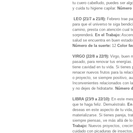
tu cuero cabelludo, puedes ser algo
y cuida tu higiene capilar.
Número d
LEO (21/7 a 21/8):
Febrero trae pa
para que el universo te siga bendi
camino, presta con atención cual te
sorprenderá.
En el Trabajo:
Ascens
salud se encuentra en buen estado
Número de la suerte:
12
Color fa
VIRGO (22/8 a 22/9):
Virgo, buen m
pasado, para renovar tus energías
tiene cavidad en tu vida. Si tienes
renacer nuevos frutos para la relac
o proyecto, se siempre positivo, au
Inconvenientes relacionados con la 
y no dejes de hidratarte.
Número de
LIBRA (23/9 a 22/10):
En este mes t
que te haga feliz. Demuéstralo.
En
deseas en este aspecto de tu vida,
materializarse. Si tienes pareja, t
siempre piensas, ve más allá de l
Trabajo:
Nuevos proyectos, crecimi
cuidado con picaduras de insectos