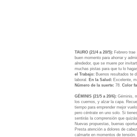
TAURO (21/4 a 20/5):
Febrero trae 
buen momento para ahorrar y admin
alrededor, que se muere por invitart
muchas pistas para que tu lo hagas.
el Trabajo:
Buenos resultados te d
laboral.
En la Salud:
Excelente, ma
Número de la suerte:
78.
Color f
GÉMINIS (21/5 a 20/6):
Géminis, m
los cuernos, y alzar la capa. Recu
tiempo para emprender mejor vuel
pero céntrate en uno solo. Si tien
sentirás la comprensión que quizá
Nuevas propuestas, buenas oportun
Presta atención a dolores de cabez
calmarte en momentos de tensión