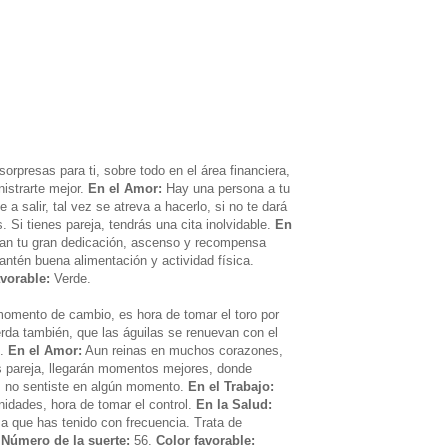
sorpresas para ti, sobre todo en el área financiera,
istrarte mejor.
En el Amor:
Hay una persona a tu
e a salir, tal vez se atreva a hacerlo, si no te dará
 Si tienes pareja, tendrás una cita inolvidable.
En
an tu gran dedicación, ascenso y recompensa
ntén buena alimentación y actividad física.
avorable:
Verde.
omento de cambio, es hora de tomar el toro por
erda también, que las águilas se renuevan con el
o.
En el Amor:
Aun reinas en muchos corazones,
es pareja, llegarán momentos mejores, donde
s no sentiste en algún momento.
En el Trabajo:
idades, hora de tomar el control.
En la Salud:
a que has tenido con frecuencia. Trata de
.
Número de la suerte:
56.
Color favorable: