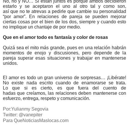
No, no y NO… Si están juntos es porque ambos decidieron
estarlo y se aceptaron
el
uno al otro tal y como son,
así
que
no te atrevas a pedirle
que
cambie su personalidad
“por
amor
”. En relaciones de pareja se pueden mejorar
ciertas cosas por
el
bien de los dos, siempre y cuando esto
no implique un chantaje de por medio.
Que
en
el
amor
todo es fantasía y color de rosas
Quizá sea
el
mito más grande, pues en una relación habrán
momentos de enojo y discusiones, pero depende de la
pareja superar esas situaciones y trabajar en mantenerse
unidos.
El
amor
es todo un gran universo de sorpresas… ¡Libérate!
No existe nada escrito cuando de enamorarse se trata.
Lo
que
si es cierto, es
que
fuera del cuento de
hadas
que
creíamos, las relaciones deben mantenerse con
esfuerzo, entrega, respeto y comunicación.
Por:Yulianmy Segovia
Twitter: @vanepiter
Para QueNoticiasMaslocas.com