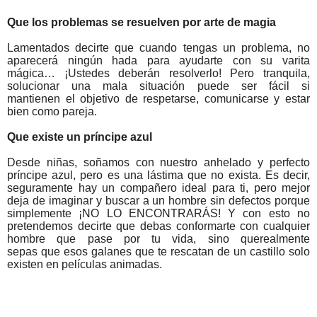
Que
los problemas se resuelven por arte de magia
Lamentados decirte
que
cuando tengas un problema, no
aparecerá ningún hada para ayudarte con su varita
mágica… ¡Ustedes deberán resolverlo! Pero tranquila,
solucionar una mala situación puede ser fácil si
mantienen
el
objetivo de respetarse, comunicarse y estar
bien como pareja.
Que
existe un príncipe azul
Desde
niñas, soñamos con nuestro anhelado y perfecto
príncipe azul, pero es una lástima
que
no exista. Es decir,
seguramente hay un compañero ideal para ti, pero mejor
deja de imaginar y buscar a un hombre sin defectos porque
simplemente ¡NO LO ENCONTRARÁS! Y con esto no
pretendemos decirte
que
debas conformarte con cualquier
hombre
que
pase por tu vida, sino
que
realmente
sepas
que
esos galanes
que
te rescatan de un castillo solo
existen en películas animadas.