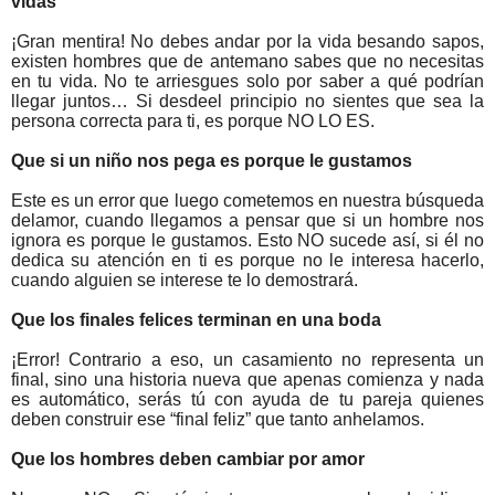
vidas
¡Gran mentira! No debes andar por la vida besando sapos,
existen hombres
que
de antemano sabes
que
no necesitas
en tu vida. No te arriesgues solo por saber a qué podrían
llegar juntos… Si
desde
el
principio no sientes
que
sea la
persona correcta para ti, es porque NO LO ES.
Que
si un niño nos pega es porque le gustamos
Este es un error
que
luego cometemos en nuestra búsqueda
del
amor
, cuando llegamos a pensar
que
si un hombre nos
ignora es porque le gustamos. Esto NO sucede así, si él no
dedica su atención en ti es porque no le interesa hacerlo,
cuando alguien se interese te lo demostrará.
Que
los finales felices terminan en una boda
¡Error! Contrario a eso, un casamiento no representa un
final, sino una historia nueva
que
apenas comienza y nada
es automático, serás tú con ayuda de tu pareja quienes
deben construir ese “final feliz”
que
tanto anhelamos.
Que
los hombres deben cambiar por
amor