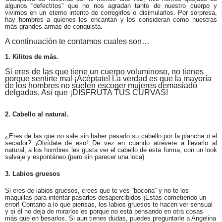
algunos “defectitos” que no nos agradan tanto de nuestro cuerpo y
vivimos en un eterno intento de corregirlos o disimularlos. Por sorpresa,
hay hombres a quienes les encantan y los consideran como nuestras
más grandes armas de conquista.
A continuación te contamos cuales son…
1. Kilitos de más.
Si eres de las que tiene un cuerpo voluminoso, no tienes
porque sentirte mal ¡Acéptate! La verdad es que la mayoría
de los hombres no suelen escoger mujeres demasiado
delgadas. Así que ¡DISFRUTA TUS CURVAS!
2. Cabello al natural.
¿Eres de las que no sale sin haber pasado su cabello por la plancha o el
secador? ¡Olvídate de eso! De vez en cuando atrévete a llevarlo al
natural, a los hombres les gusta ver el cabello de esta forma, con un look
salvaje y espontáneo (pero sin parecer una loca).
3. Labios gruesos
Si eres de labios gruesos, crees que te ves “bocona” y no te los
maquillas para intentar pasarlos desapercibidos ¡Estas cometiendo un
error! Contario a lo que piensas, los labios gruesos te hacen ver sensual
y si él no deja de mirarlos es porque no está pensando en otra cosas
más que en besarlos. Si aun tienes dudas, puedes preguntarle a Angelina