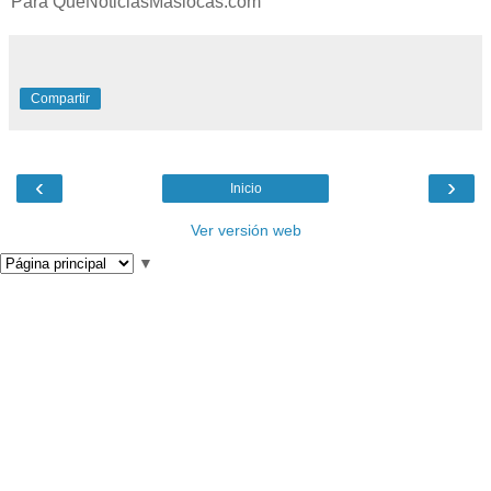
Para QueNoticiasMaslocas.com
Compartir
‹
›
Inicio
Ver versión web
▼