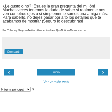
¿Le gusto o no? ¡Esa es la gran pregunta del millón!
Muchas veces tenemos la duda de saber si realmente nos
ven con otros ojos o si simplemente somos una amiga más.
Para saberlo, no dejes pasar por alto los detalles que te
acabamos de mostrar ¡Seguro lo descubrirás!
Por:Yulianmy Segovia
Twitter: @vanepiter
Para QueNoticiasMaslocas.com
Compartir
‹
›
Inicio
Ver versión web
▼