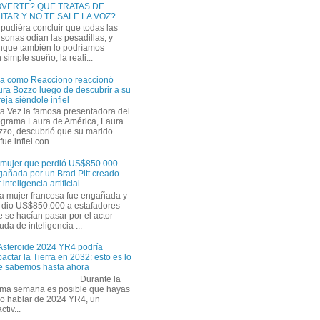
VERTE? QUE TRATAS DE
ITAR Y NO TE SALE LA VOZ?
pudiéra concluir que todas las
sonas odian las pesadillas, y
nque también lo podríamos
simple sueño, la reali...
ra como Reacciono reaccionó
ra Bozzo luego de descubrir a su
eja siéndole infiel
a Vez la famosa presentadora del
ograma Laura de América, Laura
zzo, descubrió que su marido
ue infiel con...
 mujer que perdió US$850.000
gañada por un Brad Pitt creado
 inteligencia artificial
a mujer francesa fue engañada y
s dio US$850.000 a estafadores
 se hacían pasar por el actor
uda de inteligencia ...
 Asteroide 2024 YR4 podría
actar la Tierra en 2032: esto es lo
e sabemos hasta ahora
Durante la
tima semana es posible que hayas
do hablar de 2024 YR4, un
tiv...