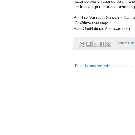
hacer de vez en cuando para manten
ser la novia perfecta que siempre q
Por: Luz Vanessa González Castro
IG: @luzvanessago
Para QueNoticiasMaslocas.com
Etiquetas:
am
Entrada más reciente