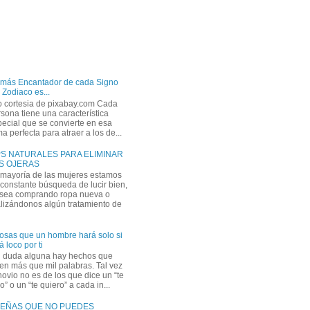
 más Encantador de cada Signo
 Zodiaco es...
o cortesia de pixabay.com Cada
sona tiene una característica
ecial que se convierte en esa
a perfecta para atraer a los de...
PS NATURALES PARA ELIMINAR
S OJERAS
 mayoría de las mujeres estamos
constante búsqueda de lucir bien,
 sea comprando ropa nueva o
lizándonos algún tratamiento de
osas que un hombre hará solo si
á loco por ti
n duda alguna hay hechos que
en más que mil palabras. Tal vez
novio no es de los que dice un “te
” o un “te quiero” a cada in...
EÑAS QUE NO PUEDES