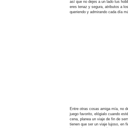
así que no dejes a un lado tus hob
eres tenaz y segura, atributos a lo
queriendo y admirando cada día m
Entre otras cosas amiga mía, no d
juego favorito, elógialo cuando es
cena, planea un viaje de fin de se
tienen que ser un viaje lujoso, en