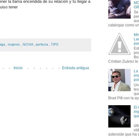
er la llama encendida de su relación y tú llegar a
MO
uiso tener
GR
Se 
per
au
catalogar como un 
Mi
Lau
par
iga
,
mujeres
,
NOVIA
,
perfecta
,
TIPS
Est
pr
Bo
Cristian Zuárez le f
Inicio
Entrada antigua
La
en
por
Un
le
que
Brad Pitt con la ay
El
imp
qu
úl
oí
asteroide que ha ac