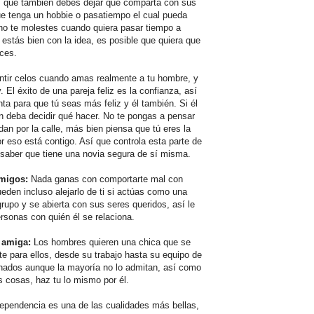
sí que también debes dejar que comparta con sus
que tenga un hobbie o pasatiempo el cual pueda
 no te molestes cuando quiera pasar tiempo a
ú estás bien con la idea, es posible que quiera que
ces.
ntir celos cuando amas realmente a tu hombre, y
 El éxito de una pareja feliz es la confianza, así
ta para que tú seas más feliz y él también. Si él
n deba decidir qué hacer. No te pongas a pensar
an por la calle, más bien piensa que tú eres la
r eso está contigo. Así que controla esta parte de
a saber que tiene una novia segura de sí misma.
migos:
Nada ganas con comportarte mal con
pueden incluso alejarlo de ti si actúas como una
grupo y se abierta con sus seres queridos, así le
rsonas con quién él se relaciona.
 amiga:
Los hombres quieren una chica que se
e para ellos, desde su trabajo hasta su equipo de
uchados aunque la mayoría no lo admitan, así como
us cosas, haz tu lo mismo por él.
dependencia es una de las cualidades más bellas,