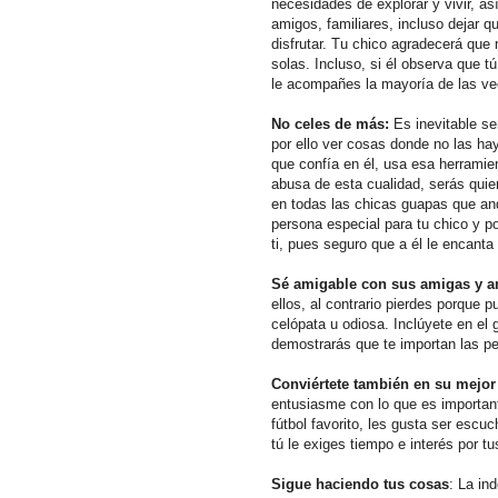
necesidades de explorar y vivir, a
amigos, familiares, incluso dejar 
disfrutar. Tu chico agradecerá que
solas. Incluso, si él observa que t
le acompañes la mayoría de las ve
No celes de más:
Es inevitable se
por ello ver cosas donde no las hay.
que confía en él, usa esa herramien
abusa de esta cualidad, serás quie
en todas las chicas guapas que and
persona especial para tu chico y po
ti, pues seguro que a él le encant
Sé amigable con sus amigas y a
ellos, al contrario pierdes porque 
celópata u odiosa. Inclúyete en el 
demostrarás que te importan las pe
Conviértete también en su mejor
entusiasme con lo que es important
fútbol favorito, les gusta ser esc
tú le exiges tiempo e interés por t
Sigue haciendo tus cosas
: La in