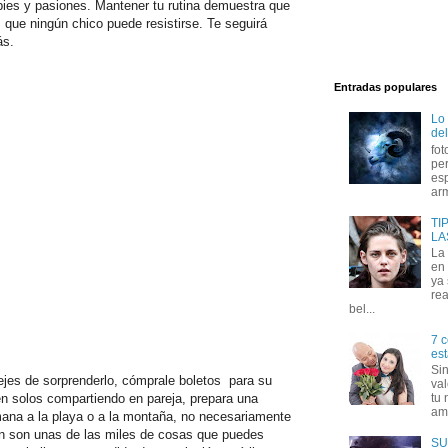
bies y pasiones. Mantener tu rutina demuestra que
s que ningún chico puede resistirse. Te seguirá
ás.
Entradas populares
Lo
del
fot
per
esp
arm
TI
LA
La
en 
ya
rea
bel...
7 c
est
Si
ejes de sorprenderlo, cómprale boletos para su
val
tu 
tén solos compartiendo en pareja, prepara una
amo
mana a la playa o a la montaña, no necesariamente
 fin son unas de las miles de cosas que puedes
SU