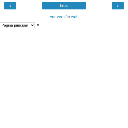
‹
›
Inicio
Ver versión web
▼